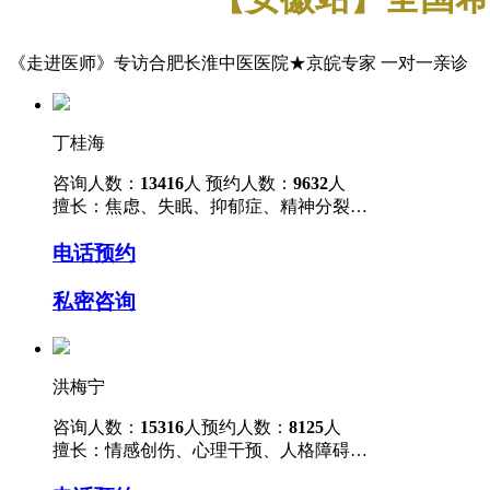
《走进医师》专访合肥长淮中医医院
★
京皖专家 一对一亲诊
丁桂海
咨询人数：
13416
人 预约人数：
9632
人
擅长：焦虑、失眠、抑郁症、精神分裂…
电话预约
私密咨询
洪梅宁
咨询人数：
15316
人预约人数：
8125
人
擅长：情感创伤、心理干预、人格障碍…