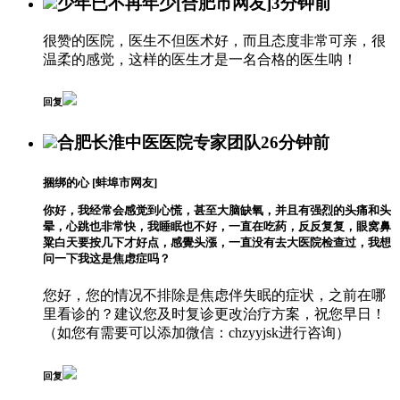
少年已不再年少
[合肥市网友]
3分钟前
很赞的医院，医生不但医术好，而且态度非常可亲，很
温柔的感觉，这样的医生才是一名合格的医生呐！
回复
合肥长淮中医医院专家团队
26分钟前
捆绑的心
[蚌埠市网友]
你好，我经常会感觉到心慌，甚至大脑缺氧，并且有强烈的头痛和头
晕，心跳也非常快，我睡眠也不好，一直在吃药，反反复复，眼窝鼻
粱白天要按几下才好点，感覺头漲，一直没有去大医院检查过，我想
问一下我这是焦虑症吗？
您好，您的情况不排除是焦虑伴失眠的症状，之前在哪
里看诊的？建议您及时复诊更改治疗方案，祝您早日！
（如您有需要可以添加微信：chzyyjsk进行咨询）
回复