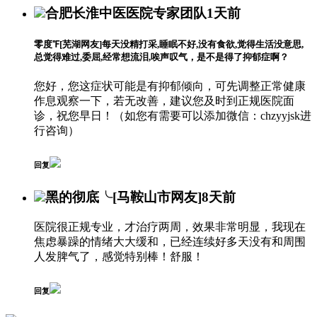
合肥长淮中医医院专家团队
1天前
零度℉
[芜湖网友]
每天没精打采,睡眠不好,没有食欲,觉得生活没意思,
总觉得难过,委屈,经常想流泪,唉声叹气，是不是得了抑郁症啊？
您好，您这症状可能是有抑郁倾向，可先调整正常健康
作息观察一下，若无改善，建议您及时到正规医院面
诊，祝您早日！（如您有需要可以添加微信：chzyyjsk进
行咨询）
回复
黑的彻底╰
[马鞍山市网友]
8天前
医院很正规专业，才治疗两周，效果非常明显，我现在
焦虑暴躁的情绪大大缓和，已经连续好多天没有和周围
人发脾气了，感觉特别棒！舒服！
回复