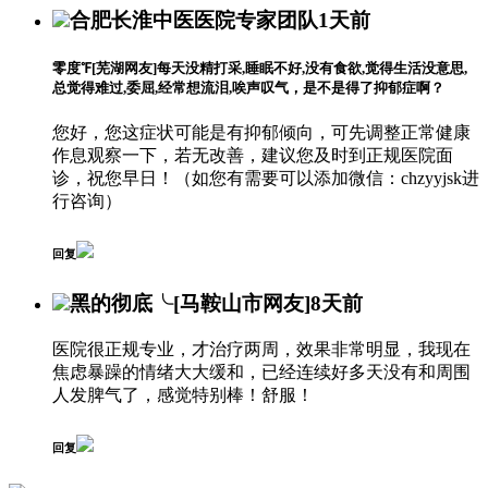
合肥长淮中医医院专家团队
1天前
零度℉
[芜湖网友]
每天没精打采,睡眠不好,没有食欲,觉得生活没意思,
总觉得难过,委屈,经常想流泪,唉声叹气，是不是得了抑郁症啊？
您好，您这症状可能是有抑郁倾向，可先调整正常健康
作息观察一下，若无改善，建议您及时到正规医院面
诊，祝您早日！（如您有需要可以添加微信：chzyyjsk进
行咨询）
回复
黑的彻底╰
[马鞍山市网友]
8天前
医院很正规专业，才治疗两周，效果非常明显，我现在
焦虑暴躁的情绪大大缓和，已经连续好多天没有和周围
人发脾气了，感觉特别棒！舒服！
回复