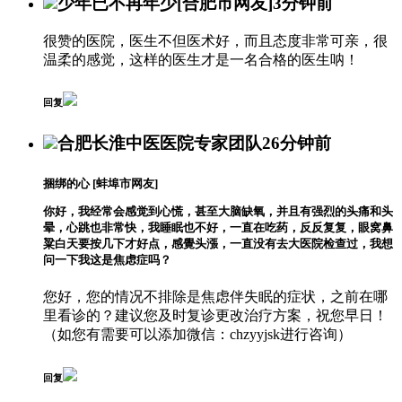
少年已不再年少
[合肥市网友]
3分钟前
很赞的医院，医生不但医术好，而且态度非常可亲，很
温柔的感觉，这样的医生才是一名合格的医生呐！
回复
合肥长淮中医医院专家团队
26分钟前
捆绑的心
[蚌埠市网友]
你好，我经常会感觉到心慌，甚至大脑缺氧，并且有强烈的头痛和头
晕，心跳也非常快，我睡眠也不好，一直在吃药，反反复复，眼窝鼻
粱白天要按几下才好点，感覺头漲，一直没有去大医院检查过，我想
问一下我这是焦虑症吗？
您好，您的情况不排除是焦虑伴失眠的症状，之前在哪
里看诊的？建议您及时复诊更改治疗方案，祝您早日！
（如您有需要可以添加微信：chzyyjsk进行咨询）
回复